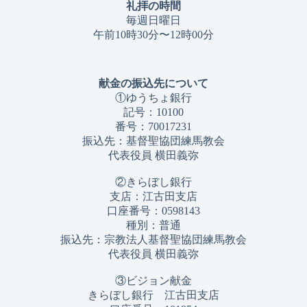
礼拝の時間
毎週日曜日
午前10時30分〜12時00分
献金の振込先について
①ゆうちょ銀行
記号：10100
番号：70017231
振込先：基督聖協団練馬教会
代表役員 横田義弥
②きらぼし銀行
支店：江古田支店
口座番号：0598143
種別：普通
振込先：宗教法人基督聖協団練馬教会
代表役員 横田義弥
③ビジョン献金
きらぼし銀行 江古田支店