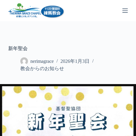
コ
ン
テ
ン
ツ
へ
ス
新年聖会
キ
ッ
nerimagrace
2026年1月3日
プ
教会からのお知らせ