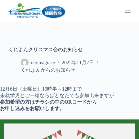
コ
ン
テ
ン
ツ
へ
ス
くれよんクリスマス会のお知らせ
キ
ッ
nerimagrace
2025年11月7日
プ
くれよんからのお知らせ
12月6日（土曜日）10時半～12時まで
未就学児とご一緒ならばどなたでも参加出来ますが
参加希望の方はチラシの中のQRコードから
お申し込みをお願いします。