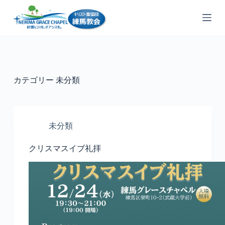
コ
ン
テ
ン
ツ
へ
ス
カテゴリー
未分類
キ
ッ
プ
未分類
クリスマスイブ礼拝